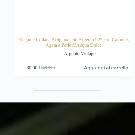
Elegante Collana Artigianale in Argento 925 con Cammei,
Agata e Perle d’Acqua Dolce
Argento Vintage
Aggiungi al carrello
80,00
€
150,00
€
Il
Il
prezzo
prezzo
originale
attuale
era:
è:
150,00 €.
80,00 €.