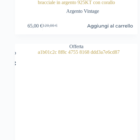
bracciale in argento 925KT con corallo
Argento Vintage
Aggiungi al carrello
65,00
€
120,00
€
Il
Il
prezzo
prezzo
originale
attuale
era:
è:
Offerta
120,00 €.
65,00 €.