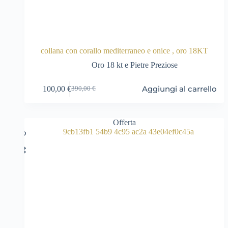
collana con corallo mediterraneo e onice , oro 18KT
Oro 18 kt e Pietre Preziose
Aggiungi al carrello
100,00
€
390,00
€
Il
Il
prezzo
prezzo
originale
attuale
era:
è:
Offerta
390,00 €.
100,00 €.