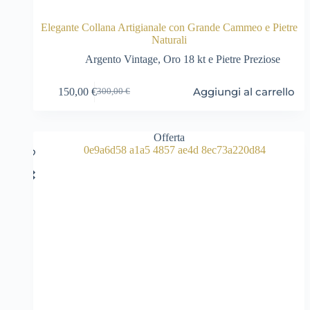
Elegante Collana Artigianale con Grande Cammeo e Pietre
Naturali
Argento Vintage
,
Oro 18 kt e Pietre Preziose
Aggiungi al carrello
150,00
€
300,00
€
Il
Il
prezzo
prezzo
originale
attuale
era:
è:
Offerta
300,00 €.
150,00 €.