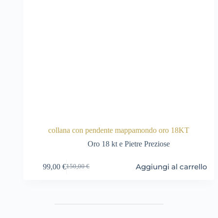
collana con pendente mappamondo oro 18KT
Oro 18 kt e Pietre Preziose
Aggiungi al carrello
99,00
€
150,00
€
Il
Il
prezzo
prezzo
originale
attuale
era:
è:
150,00 €.
99,00 €.