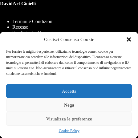
DavidArt Gioielli
Termini e Condizioni
Recesso
Spedizioni e Consegne
Modalità di Pagamento
Gestisci Consenso Cookie
Cookie Policy (UE)
Per fornire le migliori esperienze, utilizziamo tecnologie come i cookie per
memorizzare e/o accedere alle informazioni del dispositivo. Il consenso a queste
tecnologie ci permetterà di elaborare dati come il comportamento di navigazione o ID
DavidArt di Ambrosio Saverio
unici su questo sito. Non acconsentire o ritirare il consenso può influire negativamente
Via Carlo de Marco 21b, 80137 - Napoli
su alcune caratteristiche e funzioni.
P.iva 09865821210
Info e Assistenza
+39 338 840 7769
Accetta
Email:
info@davidartgioeilli.com
Nega
Copyright © 2026 - Realizzato con ❤️ a Napoli per il mondo
Visualizza le preferenze
Cookie Policy