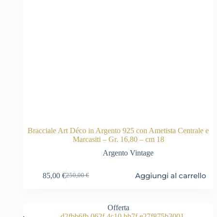
Bracciale Art Déco in Argento 925 con Ametista Centrale e
Marcasiti – Gr. 16,80 – cm 18
Argento Vintage
Aggiungi al carrello
85,00
€
250,00
€
Il
Il
prezzo
prezzo
originale
attuale
era:
è:
Offerta
250,00 €.
85,00 €.