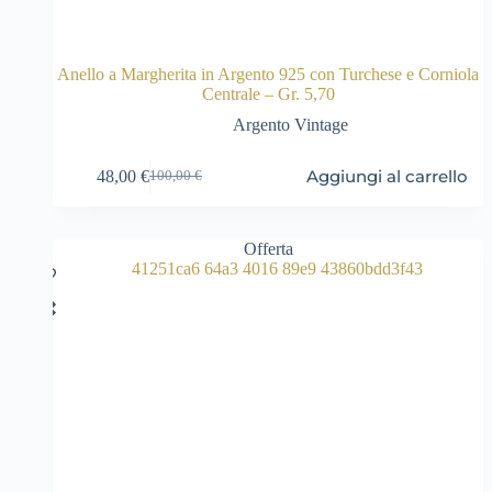
Anello a Margherita in Argento 925 con Turchese e Corniola
Centrale – Gr. 5,70
Argento Vintage
Aggiungi al carrello
48,00
€
100,00
€
Il
Il
prezzo
prezzo
originale
attuale
era:
è:
Offerta
100,00 €.
48,00 €.