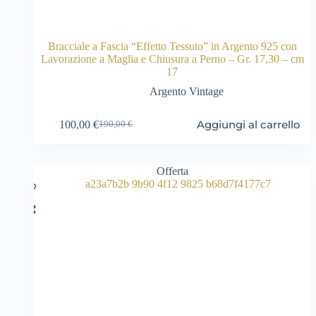
Bracciale a Fascia “Effetto Tessuto” in Argento 925 con
Lavorazione a Maglia e Chiusura a Perno – Gr. 17,30 – cm
17
Argento Vintage
Aggiungi al carrello
100,00
€
190,00
€
Il
Il
prezzo
prezzo
originale
attuale
era:
è:
Offerta
190,00 €.
100,00 €.