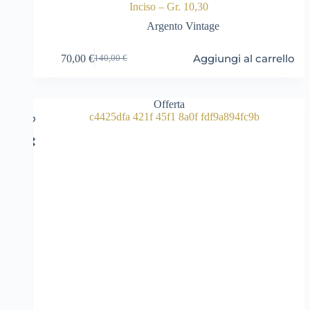
Inciso – Gr. 10,30
Argento Vintage
Aggiungi al carrello
70,00
€
140,00
€
Il
Il
prezzo
prezzo
originale
attuale
era:
è:
Offerta
140,00 €.
70,00 €.