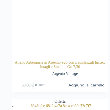
Anello Artigianale in Argento 925 con Lapislazzuli Inciso,
Intagli e Smalti – Gr. 7,30
Argento Vintage
Aggiungi al carrello
50,00
€
100,00
€
Il
Il
prezzo
prezzo
originale
attuale
era:
è:
Offerta
100,00 €.
50,00 €.