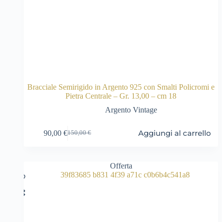
Bracciale Semirigido in Argento 925 con Smalti Policromi e
Pietra Centrale – Gr. 13,00 – cm 18
Argento Vintage
Aggiungi al carrello
90,00
€
150,00
€
Il
Il
prezzo
prezzo
originale
attuale
era:
è:
Offerta
150,00 €.
90,00 €.