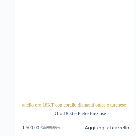
anello oro 18KT con corallo diamanti onice e turchese
Oro 18 kt e Pietre Preziose
Aggiungi al carrello
1.500,00
€
2.900,00
€
Il
Il
prezzo
prezzo