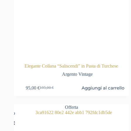
Elegante Collana “Saliscendi” in Pasta di Turchese
Argento Vintage
Aggiungi al carrello
95,00
€
195,00
€
Il
Il
prezzo
prezzo
originale
attuale
era:
è:
Offerta
195,00 €.
95,00 €.