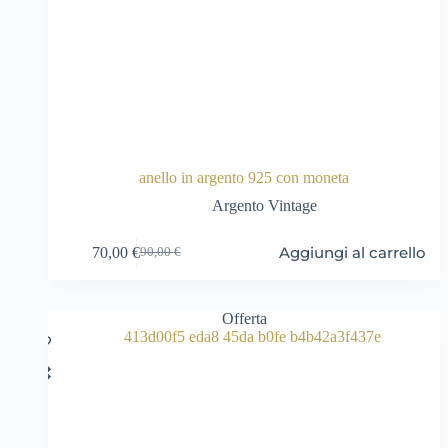
anello in argento 925 con moneta
Argento Vintage
Aggiungi al carrello
70,00
€
90,00
€
Il
Il
prezzo
prezzo
originale
attuale
era:
è:
Offerta
90,00 €.
70,00 €.