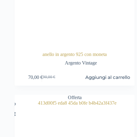
anello in argento 925 con moneta
Argento Vintage
Aggiungi al carrello
70,00
€
90,00
€
Il
Il
prezzo
prezzo
originale
attuale
era:
è:
Offerta
90,00 €.
70,00 €.