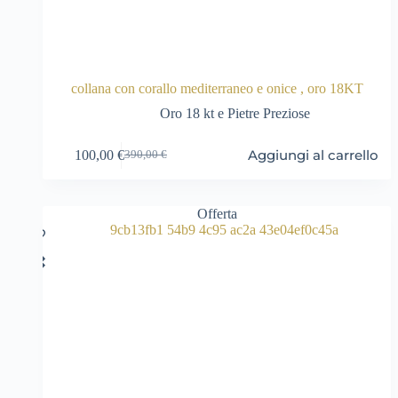
collana con corallo mediterraneo e onice , oro 18KT
Oro 18 kt e Pietre Preziose
Aggiungi al carrello
100,00
€
390,00
€
Il
Il
prezzo
prezzo
originale
attuale
era:
è:
Offerta
390,00 €.
100,00 €.