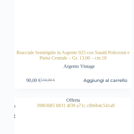
Bracciale Semirigido in Argento 925 con Smalti Policromi e
Pietra Centrale – Gr. 13,00 – cm 18
Argento Vintage
Aggiungi al carrello
90,00
€
150,00
€
Il
Il
prezzo
prezzo
originale
attuale
era:
è:
Offerta
150,00 €.
90,00 €.