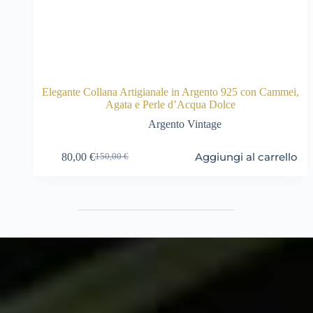
Elegante Collana Artigianale in Argento 925 con Cammei,
Agata e Perle d’Acqua Dolce
Argento Vintage
Aggiungi al carrello
80,00
€
150,00
€
Il
Il
prezzo
prezzo
originale
attuale
era:
è:
150,00 €.
80,00 €.