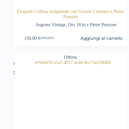
Elegante Collana Artigianale con Grande Cammeo e Pietre
Naturali
Argento Vintage
,
Oro 18 kt e Pietre Preziose
Aggiungi al carrello
150,00
€
300,00
€
Il
Il
prezzo
prezzo
originale
attuale
era:
è:
Offerta
300,00 €.
150,00 €.