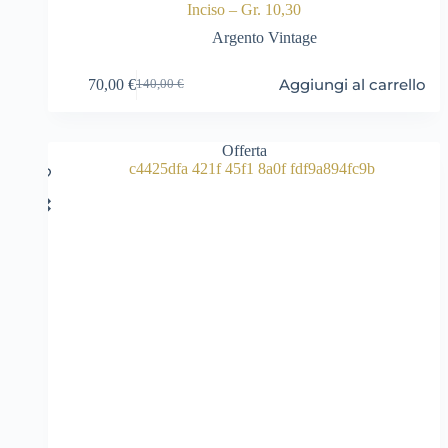
Inciso – Gr. 10,30
Argento Vintage
Aggiungi al carrello
70,00
€
140,00
€
Il
Il
prezzo
prezzo
originale
attuale
era:
è:
Offerta
140,00 €.
70,00 €.