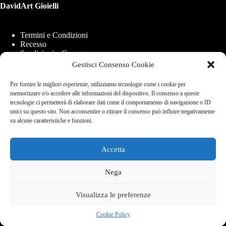
DavidArt Gioielli
Termini e Condizioni
Recesso
Spedizioni e Consegne
Modalità di Pagamento
Gestisci Consenso Cookie
Cookie Policy (UE)
Per fornire le migliori esperienze, utilizziamo tecnologie come i cookie per
memorizzare e/o accedere alle informazioni del dispositivo. Il consenso a queste
tecnologie ci permetterà di elaborare dati come il comportamento di navigazione o ID
DavidArt di Ambrosio Saverio
unici su questo sito. Non acconsentire o ritirare il consenso può influire negativamente
Via Carlo de Marco 21b, 80137 - Napoli
su alcune caratteristiche e funzioni.
P.iva 09865821210
Info e Assistenza
+39 338 840 7769
Accetta
Email:
info@davidartgioeilli.com
Nega
Copyright © 2026 - Realizzato con ❤️ a Napoli per il mondo
Visualizza le preferenze
Cookie Policy