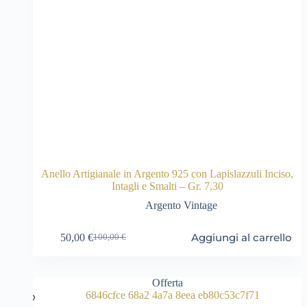
Anello Artigianale in Argento 925 con Lapislazzuli Inciso,
Intagli e Smalti – Gr. 7,30
Argento Vintage
Aggiungi al carrello
50,00
€
100,00
€
Il
Il
prezzo
prezzo
originale
attuale
era:
è:
Offerta
100,00 €.
50,00 €.