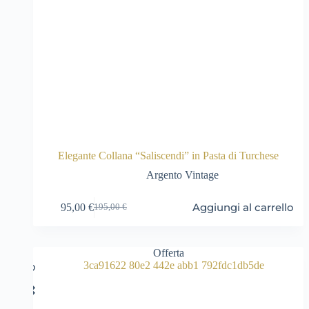
Elegante Collana “Saliscendi” in Pasta di Turchese
Argento Vintage
Aggiungi al carrello
95,00
€
195,00
€
Il
Il
prezzo
prezzo
originale
attuale
era:
è:
Offerta
195,00 €.
95,00 €.