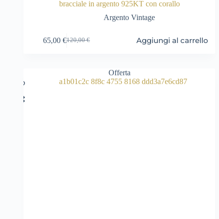
bracciale in argento 925KT con corallo
Argento Vintage
Aggiungi al carrello
65,00
€
120,00
€
Il
Il
prezzo
prezzo
originale
attuale
era:
è:
Offerta
120,00 €.
65,00 €.