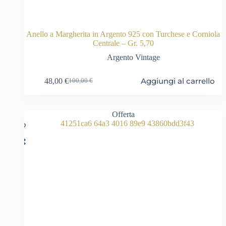
Anello a Margherita in Argento 925 con Turchese e Corniola
Centrale – Gr. 5,70
Argento Vintage
Aggiungi al carrello
48,00
€
100,00
€
Il
Il
prezzo
prezzo
originale
attuale
era:
è:
Offerta
100,00 €.
48,00 €.