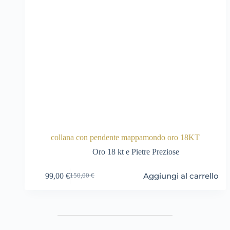
collana con pendente mappamondo oro 18KT
Oro 18 kt e Pietre Preziose
Aggiungi al carrello
99,00
€
150,00
€
Il
Il
prezzo
prezzo
originale
attuale
era:
è:
150,00 €.
99,00 €.