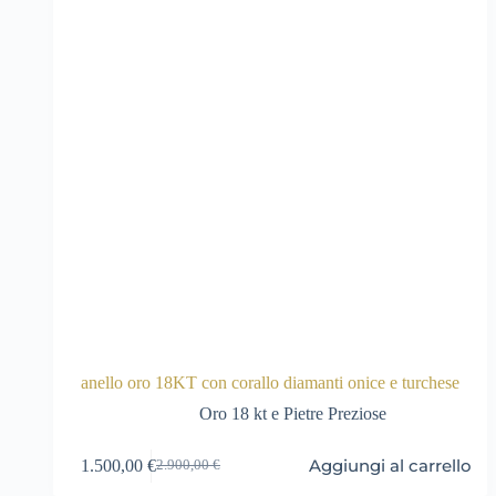
anello oro 18KT con corallo diamanti onice e turchese
Oro 18 kt e Pietre Preziose
Aggiungi al carrello
1.500,00
€
2.900,00
€
Il
Il
prezzo
prezzo