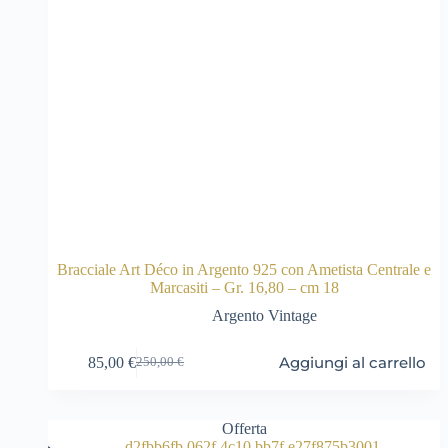
Bracciale Art Déco in Argento 925 con Ametista Centrale e
Marcasiti – Gr. 16,80 – cm 18
Argento Vintage
Aggiungi al carrello
85,00
€
250,00
€
Il
Il
prezzo
prezzo
originale
attuale
era:
è:
Offerta
250,00 €.
85,00 €.