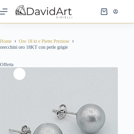
prezzo
prezzo
Salta
originale
attuale
al
era:
è:
contenuto
Carrello
500,00 €.
190,00 €.
Home
Oro 18 kt e Pietre Preziose
orecchini oro 18KT con perle grigie
Offerta