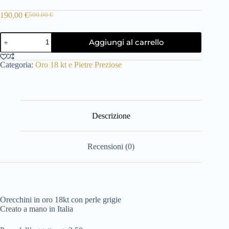
190,00
€
500,00
€
Il
Il
prezzo
prezzo
orecchini
originale
attuale
Aggiungi al carrello
oro
era:
è:
18KT
500,00 €.
190,00 €.
con
Categoria:
Oro 18 kt e Pietre Preziose
perle
grigie
quantità
Descrizione
Recensioni (0)
Orecchini in oro 18kt con perle grigie
Creato a mano in Italia