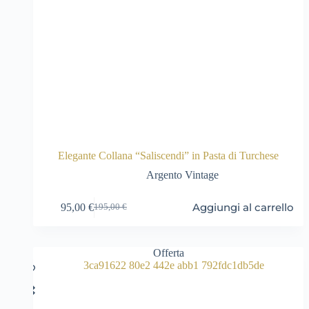
Elegante Collana “Saliscendi” in Pasta di Turchese
Argento Vintage
Aggiungi al carrello
95,00
€
195,00
€
Il
Il
prezzo
prezzo
originale
attuale
era:
è:
Offerta
195,00 €.
95,00 €.