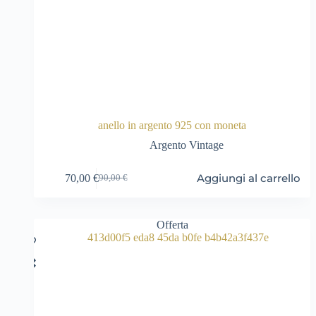
anello in argento 925 con moneta
Argento Vintage
Aggiungi al carrello
70,00
€
90,00
€
Il
Il
prezzo
prezzo
originale
attuale
era:
è:
Offerta
90,00 €.
70,00 €.