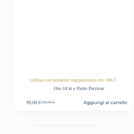
collana con pendente mappamondo oro 18KT
Oro 18 kt e Pietre Preziose
Aggiungi al carrello
99,00
€
150,00
€
Il
Il
prezzo
prezzo
originale
attuale
era:
è:
150,00 €.
99,00 €.