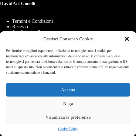
DavidArt Gioielli
Termini e Condizioni
Recesso
Spedizioni e Consegne
Modalità di Pagamento
Gestisci Consenso Cookie
Cookie Policy (UE)
Per fornire le migliori esperienze, utilizziamo tecnologie come i cookie per
memorizzare e/o accedere alle informazioni del dispositivo. Il consenso a queste
tecnologie ci permetterà di elaborare dati come il comportamento di navigazione o ID
DavidArt di Ambrosio Saverio
unici su questo sito. Non acconsentire o ritirare il consenso può influire negativamente
Via Carlo de Marco 21b, 80137 - Napoli
su alcune caratteristiche e funzioni.
P.iva 09865821210
Info e Assistenza
+39 338 840 7769
Accetta
Email:
info@davidartgioeilli.com
Nega
Copyright © 2026 - Realizzato con ❤️ a Napoli per il mondo
Visualizza le preferenze
Cookie Policy