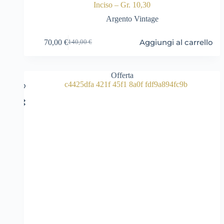
Inciso – Gr. 10,30
Argento Vintage
Aggiungi al carrello
70,00
€
140,00
€
Il
Il
prezzo
prezzo
originale
attuale
era:
è:
Offerta
140,00 €.
70,00 €.