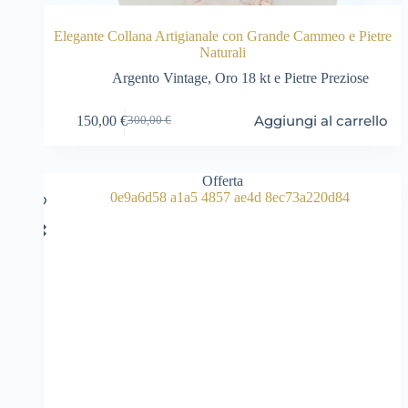
Elegante Collana Artigianale con Grande Cammeo e Pietre
Naturali
Argento Vintage
,
Oro 18 kt e Pietre Preziose
Aggiungi al carrello
150,00
€
300,00
€
Il
Il
prezzo
prezzo
originale
attuale
era:
è:
Offerta
300,00 €.
150,00 €.