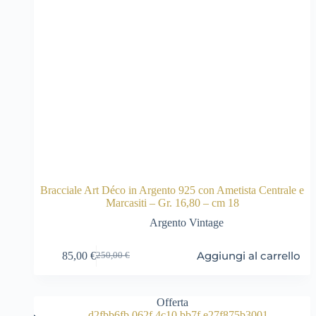
Bracciale Art Déco in Argento 925 con Ametista Centrale e
Marcasiti – Gr. 16,80 – cm 18
Argento Vintage
Aggiungi al carrello
85,00
€
250,00
€
Il
Il
prezzo
prezzo
originale
attuale
era:
è:
Offerta
250,00 €.
85,00 €.