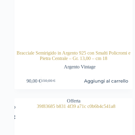
Bracciale Semirigido in Argento 925 con Smalti Policromi e
Pietra Centrale – Gr. 13,00 – cm 18
Argento Vintage
Aggiungi al carrello
90,00
€
150,00
€
Il
Il
prezzo
prezzo
originale
attuale
era:
è:
Offerta
150,00 €.
90,00 €.