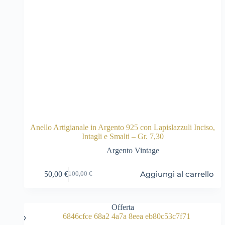
Anello Artigianale in Argento 925 con Lapislazzuli Inciso,
Intagli e Smalti – Gr. 7,30
Argento Vintage
Aggiungi al carrello
50,00
€
100,00
€
Il
Il
prezzo
prezzo
originale
attuale
era:
è:
Offerta
100,00 €.
50,00 €.