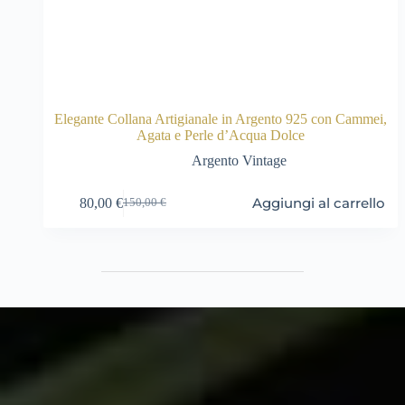
Elegante Collana Artigianale in Argento 925 con Cammei,
Agata e Perle d’Acqua Dolce
Argento Vintage
Aggiungi al carrello
80,00
€
150,00
€
Il
Il
prezzo
prezzo
originale
attuale
era:
è:
150,00 €.
80,00 €.