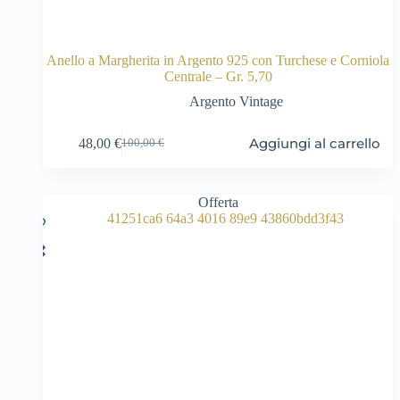
Anello a Margherita in Argento 925 con Turchese e Corniola
Centrale – Gr. 5,70
Argento Vintage
Aggiungi al carrello
48,00
€
100,00
€
Il
Il
prezzo
prezzo
originale
attuale
era:
è:
Offerta
100,00 €.
48,00 €.