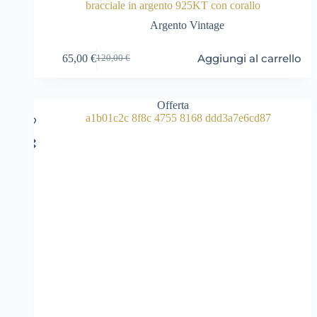
bracciale in argento 925KT con corallo
Argento Vintage
Aggiungi al carrello
65,00
€
120,00
€
Il
Il
prezzo
prezzo
originale
attuale
era:
è:
Offerta
120,00 €.
65,00 €.