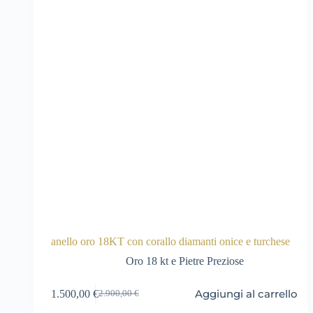
anello oro 18KT con corallo diamanti onice e turchese
Oro 18 kt e Pietre Preziose
Aggiungi al carrello
1.500,00
€
2.900,00
€
Il
Il
prezzo
prezzo