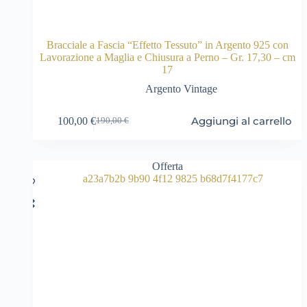
Bracciale a Fascia “Effetto Tessuto” in Argento 925 con
Lavorazione a Maglia e Chiusura a Perno – Gr. 17,30 – cm
17
Argento Vintage
Aggiungi al carrello
100,00
€
190,00
€
Il
Il
prezzo
prezzo
originale
attuale
era:
è:
Offerta
190,00 €.
100,00 €.