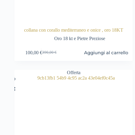
collana con corallo mediterraneo e onice , oro 18KT
Oro 18 kt e Pietre Preziose
Aggiungi al carrello
100,00
€
390,00
€
Il
Il
prezzo
prezzo
originale
attuale
era:
è:
Offerta
390,00 €.
100,00 €.