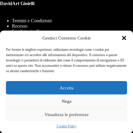
DavidArt Gioielli
Termini e Condizioni
Recesso
Spedizioni e Consegne
Modalità di Pagamento
Gestisci Consenso Cookie
Cookie Policy (UE)
Per fornire le migliori esperienze, utilizziamo tecnologie come i cookie per
memorizzare e/o accedere alle informazioni del dispositivo. Il consenso a queste
tecnologie ci permetterà di elaborare dati come il comportamento di navigazione o ID
DavidArt di Ambrosio Saverio
unici su questo sito. Non acconsentire o ritirare il consenso può influire negativamente
Via Carlo de Marco 21b, 80137 - Napoli
su alcune caratteristiche e funzioni.
P.iva 09865821210
Info e Assistenza
+39 338 840 7769
Accetta
Email:
info@davidartgioeilli.com
Nega
Copyright © 2026 - Realizzato con ❤️ a Napoli per il mondo
Visualizza le preferenze
Cookie Policy