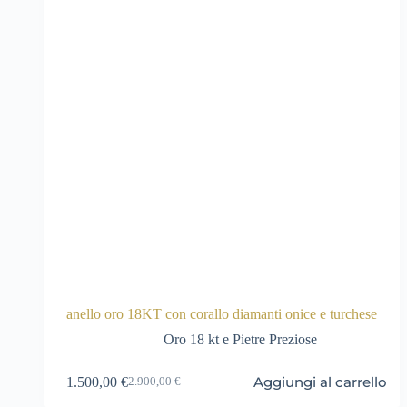
anello oro 18KT con corallo diamanti onice e turchese
Oro 18 kt e Pietre Preziose
Aggiungi al carrello
1.500,00
€
2.900,00
€
Il
Il
prezzo
prezzo