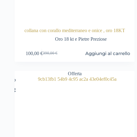
collana con corallo mediterraneo e onice , oro 18KT
Oro 18 kt e Pietre Preziose
Aggiungi al carrello
100,00
€
390,00
€
Il
Il
prezzo
prezzo
originale
attuale
era:
è:
Offerta
390,00 €.
100,00 €.