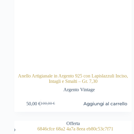
Anello Artigianale in Argento 925 con Lapislazzuli Inciso,
Intagli e Smalti – Gr. 7,30
Argento Vintage
Aggiungi al carrello
50,00
€
100,00
€
Il
Il
prezzo
prezzo
originale
attuale
era:
è:
Offerta
100,00 €.
50,00 €.