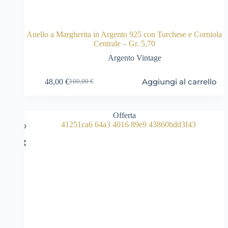
Anello a Margherita in Argento 925 con Turchese e Corniola
Centrale – Gr. 5,70
Argento Vintage
Aggiungi al carrello
48,00
€
100,00
€
Il
Il
prezzo
prezzo
originale
attuale
era:
è:
Offerta
100,00 €.
48,00 €.