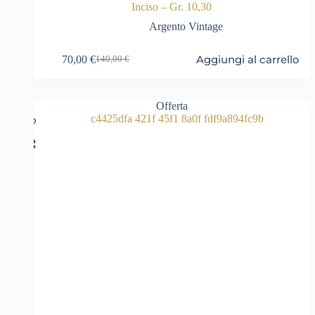
Inciso – Gr. 10,30
Argento Vintage
Aggiungi al carrello
70,00
€
140,00
€
Il
Il
prezzo
prezzo
originale
attuale
era:
è:
Offerta
140,00 €.
70,00 €.