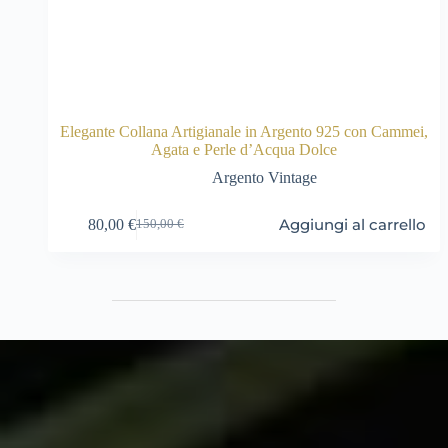
Elegante Collana Artigianale in Argento 925 con Cammei,
Agata e Perle d’Acqua Dolce
Argento Vintage
Aggiungi al carrello
80,00
€
150,00
€
Il
Il
prezzo
prezzo
originale
attuale
era:
è:
150,00 €.
80,00 €.