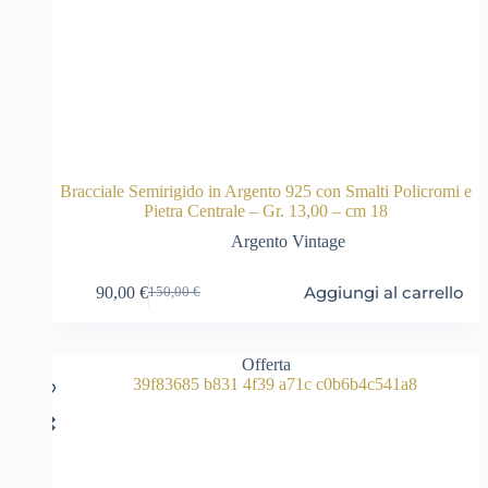
Bracciale Semirigido in Argento 925 con Smalti Policromi e
Pietra Centrale – Gr. 13,00 – cm 18
Argento Vintage
Aggiungi al carrello
90,00
€
150,00
€
Il
Il
prezzo
prezzo
originale
attuale
era:
è:
Offerta
150,00 €.
90,00 €.