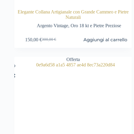
Elegante Collana Artigianale con Grande Cammeo e Pietre
Naturali
Argento Vintage
,
Oro 18 kt e Pietre Preziose
Aggiungi al carrello
150,00
€
300,00
€
Il
Il
prezzo
prezzo
originale
attuale
era:
è:
Offerta
300,00 €.
150,00 €.