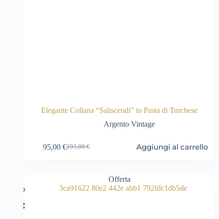
Elegante Collana “Saliscendi” in Pasta di Turchese
Argento Vintage
Aggiungi al carrello
95,00
€
195,00
€
Il
Il
prezzo
prezzo
originale
attuale
era:
è:
Offerta
195,00 €.
95,00 €.