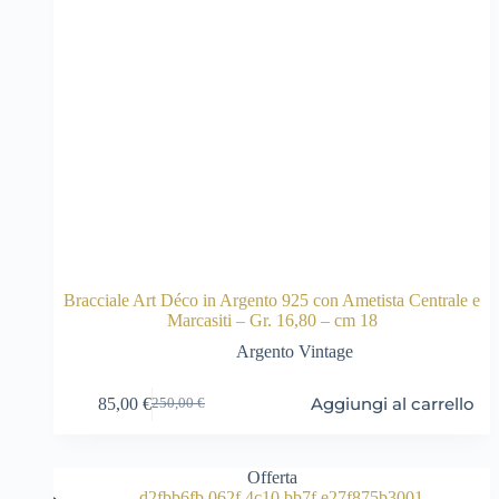
Bracciale Art Déco in Argento 925 con Ametista Centrale e
Marcasiti – Gr. 16,80 – cm 18
Argento Vintage
Aggiungi al carrello
85,00
€
250,00
€
Il
Il
prezzo
prezzo
originale
attuale
era:
è:
Offerta
250,00 €.
85,00 €.