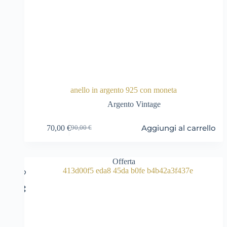
anello in argento 925 con moneta
Argento Vintage
Aggiungi al carrello
70,00
€
90,00
€
Il
Il
prezzo
prezzo
originale
attuale
era:
è:
Offerta
90,00 €.
70,00 €.