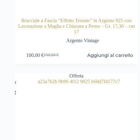
Bracciale a Fascia “Effetto Tessuto” in Argento 925 con
Lavorazione a Maglia e Chiusura a Perno – Gr. 17,30 – cm
17
Argento Vintage
Aggiungi al carrello
100,00
€
190,00
€
Il
Il
prezzo
prezzo
originale
attuale
era:
è:
Offerta
190,00 €.
100,00 €.