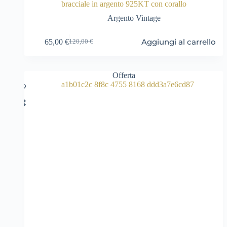
bracciale in argento 925KT con corallo
Argento Vintage
Aggiungi al carrello
65,00
€
120,00
€
Il
Il
prezzo
prezzo
originale
attuale
era:
è:
Offerta
120,00 €.
65,00 €.