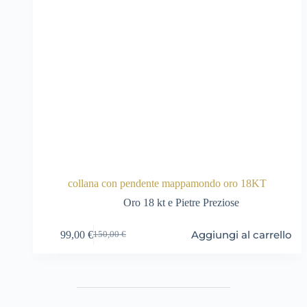
collana con pendente mappamondo oro 18KT
Oro 18 kt e Pietre Preziose
Aggiungi al carrello
99,00
€
150,00
€
Il
Il
prezzo
prezzo
originale
attuale
era:
è:
150,00 €.
99,00 €.