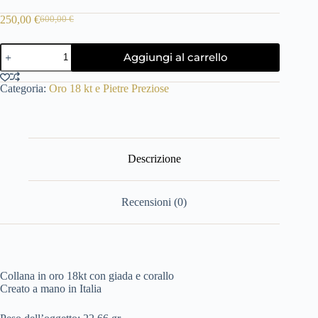
250,00
€
600,00
€
Il
Il
prezzo
prezzo
collana
originale
attuale
Aggiungi al carrello
in
era:
è:
oro
600,00 €.
250,00 €.
18KT
Categoria:
Oro 18 kt e Pietre Preziose
con
giada
e
corallo
quantità
Descrizione
Recensioni (0)
Collana in oro 18kt con giada e corallo
Creato a mano in Italia