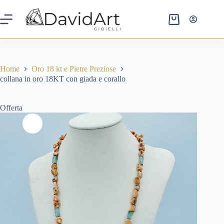
prezzo
prezzo
Salta
originale
attuale
al
era:
è:
contenuto
Carrello
600,00 €.
250,00 €.
Home
Oro 18 kt e Pietre Preziose
collana in oro 18KT con giada e corallo
Offerta